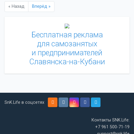
« Назад
Вперёд »
Бесплатная реклама
для самозанятых
и предпринимателей
Славянска-на-Кубани
SnK.Life в соцсетях
Контакты SNK.Life:
+7 961 500-71-19
support@snk.life