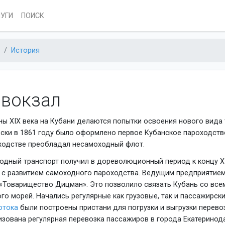
ЛУГИ
ПОИСК
История
 вокзал
ны XIX века на Кубани делаются попытки освоения нового вида 
ски в 1861 году было оформлено первое Кубанское пароходств
ходстве преобладал несамоходный флот.
водный транспорт получил в дореволюционный период к концу X
в с развитием самоходного пароходства. Ведущим предприятием
 «Товарищество Дицман». Это позволило связать Кубань со все
го морей. Начались регулярные как грузовые, так и пассажирски
отока
были построены пристани для погрузки и выгрузки перево
зована регулярная перевозка пассажиров в города Екатеринода