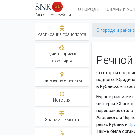
О ГОРОДЕ
ТОВАРЫ И УС
Славянск-на-Кубани
О городе и районе
Расписание транспорта
Пункты приема
Речной
вторсырья
Со второй полови
водного. Юридиче
Населенные пункты
в Кубанском паро
Бурное развитие 
История
четверти XX веко
перевозках стало
Азовского и Чёрно
Значимые места
реках Кубань и
Пр
Также была органи