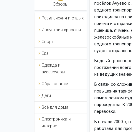
посёлок Ачуево с 
Обзоры
водного транспор
приходился на при
Развлечения и отдых
приёма и отправки
Индустрия красоты
пшеница, ячмень, к
железоскобяные и
Спорт
водного транспорт
пудов: отправлено
Еда
Водный транспорт
Одежда и
протяжении всего
аксессуары
из ведущих значе
Образование
В связи со сложив
повышения тарифо
Дети
самом речном суд
пароходства. К 20
Всё для дома
перевозки.
Электроника и
В начале 2000-х, 
интернет
работала для прог