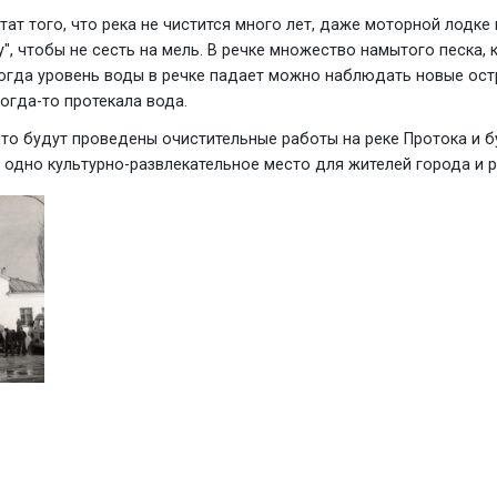
ьтат того, что река не чистится много лет, даже моторной лодк
", чтобы не сесть на мель. В речке множество намытого песка, 
когда уровень воды в речке падает можно наблюдать новые ост
огда-то протекала вода.
что будут проведены очистительные работы на реке Протока и б
 одно культурно-развлекательное место для жителей города и р