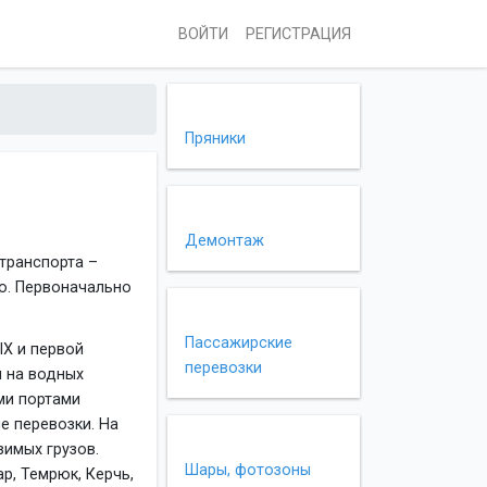
ВОЙТИ
РЕГИСТРАЦИЯ
Пряники
Демонтаж
транспорта –
о. Первоначально
Пассажирские
IX и первой
перевозки
 на водных
ми портами
е перевозки. На
зимых грузов.
Шары, фотозоны
р, Темрюк, Керчь,