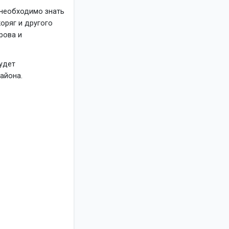
е необходимо знать
коряг и другого
рова и
удет
айона.