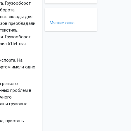
а. Грузооборот
оборота
ьные склады для
Мягкие окна
рузов преобладали
текстиль,
я. Грузооборот
вил 5154 тыс.
нспорта. На
ортом имели одно
а резкого
онных проблем в
ечного
ак и грузовые
ка, пристань