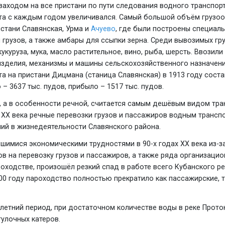
заходом на все пристани по пути следования водного транспорт
та с каждым годом увеличивался. Самый большой объём грузо
стани Славянская, Урма и
Ачуево
, где были построены специал
 грузов, а также амбары для ссыпки зерна. Среди вывозимых г
укуруза, мука, масло растительное, вино, рыба, шерсть. Ввозили 
зделия, механизмы и машины сельскохозяйственного назначени
а на пристани Дицмана (станица Славянская) в 1913 году соста
 – 3637 тыс. пудов, прибыло – 1517 тыс. пудов.
, а в особенности речной, считается самым дешёвым видом тра
 XX века речные перевозки грузов и пассажиров водным трансп
ний в жизнедеятельности Славянского района.
шимися экономическими трудностями в 90-х годах XX века из-з
в на перевозку грузов и пассажиров, а также ряда организаци
оходстве, произошёл резкий спад в работе всего Кубанского р
00 году пароходство полностью прекратило как пассажирские, т
в летний период, при достаточном количестве воды в реке Прото
улочных катеров.