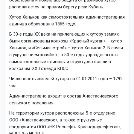
обвалована и появилась защита от разливов хутор
располагается на правом берегу реки Кубань.
Хутор Ханьков как самостоятельная административная
единица образован в 1865 году.
В 30-е годы XX века на прилегающих к хутору землях
были организованы колхозы «Красный курган» – хутор
Ханьков, и «Сельмашстрой» – хутор Ханьков-2. В связи
с укрупнением хозяйств, в 50-е годы упразднены как
самостоятельные единицы и структурно вошли в
колхоз им. XXII съезда КПСС.
Численность жителей хутора на 01.01.2011 года – 1792
чел.
Административно входит в состав Анастасиевского
сельского поселения.
На территории хутора расположены: 5-е отделение
ООО «Анастасиевское», а также структурные
предприятия ООО «НК Роснефть-Краснодарнефтегаз»,
НГДП-3 и НГДП-4.