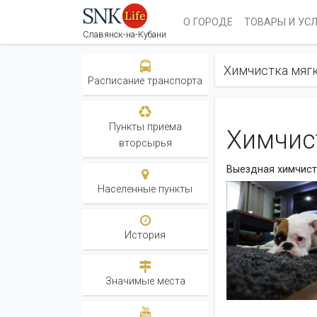
О ГОРОДЕ
ТОВАРЫ И УС
Славянск-на-Кубани
Химчистка мяг
Расписание транспорта
Пункты приема
Химчис
вторсырья
Выездная химчистк
Населенные пункты
История
Значимые места