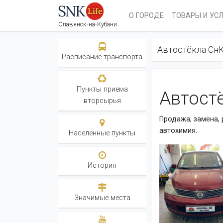
О ГОРОДЕ
ТОВАРЫ И УС
Славянск-на-Кубани
Автостёкла Сн
Расписание транспорта
Пункты приема
Автосте
вторсырья
Продажа, замена, 
автохимия.
Населенные пункты
История
Значимые места