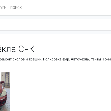
ЛУГИ
ПОИСК
К
̈кла СнК
ремонт сколов и трещин. Полировка фар. Авточехлы, тенты. Тон